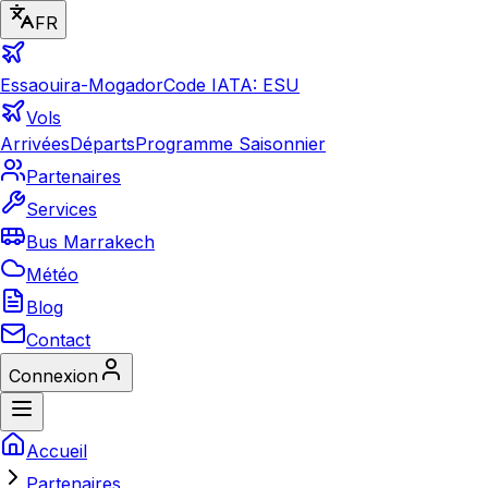
FR
Essaouira-Mogador
Code IATA: ESU
Vols
Arrivées
Départs
Programme Saisonnier
Partenaires
Services
Bus Marrakech
Météo
Blog
Contact
Connexion
Accueil
Partenaires