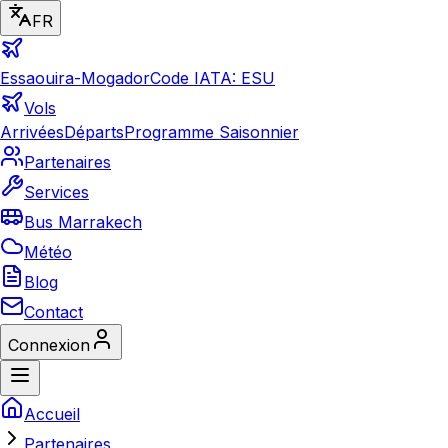
FR
Essaouira-Mogador
Code IATA: ESU
Vols
Arrivées
Départs
Programme Saisonnier
Partenaires
Services
Bus Marrakech
Météo
Blog
Contact
Connexion
Accueil
Partenaires