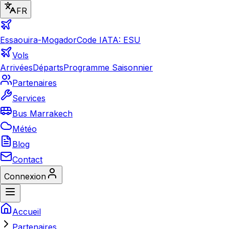
FR
Essaouira-Mogador
Code IATA: ESU
Vols
Arrivées
Départs
Programme Saisonnier
Partenaires
Services
Bus Marrakech
Météo
Blog
Contact
Connexion
Accueil
Partenaires