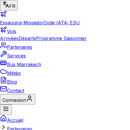
FR
Essaouira-Mogador
Code IATA: ESU
Vols
Arrivées
Départs
Programme Saisonnier
Partenaires
Services
Bus Marrakech
Météo
Blog
Contact
Connexion
Accueil
Partenaires