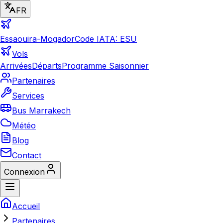
FR
Essaouira-Mogador
Code IATA: ESU
Vols
Arrivées
Départs
Programme Saisonnier
Partenaires
Services
Bus Marrakech
Météo
Blog
Contact
Connexion
Accueil
Partenaires