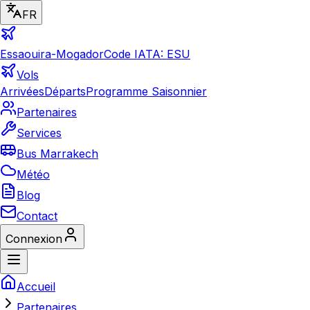
FR
Essaouira-Mogador
Code IATA: ESU
Vols
Arrivées
Départs
Programme Saisonnier
Partenaires
Services
Bus Marrakech
Météo
Blog
Contact
Connexion
Accueil
Partenaires