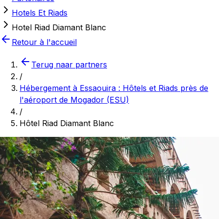
Hotels Et Riads
Hotel Riad Diamant Blanc
Retour à l'accueil
Terug naar partners
/
Hébergement à Essaouira : Hôtels et Riads près de
l'aéroport de Mogador (ESU)
/
Hôtel Riad Diamant Blanc