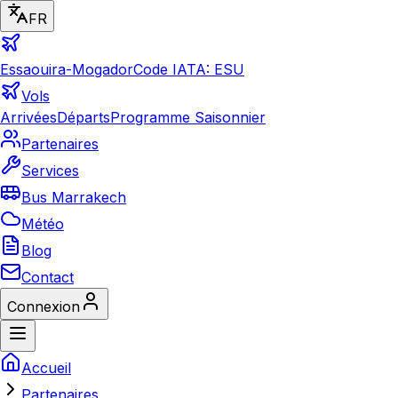
FR
Essaouira-Mogador
Code IATA: ESU
Vols
Arrivées
Départs
Programme Saisonnier
Partenaires
Services
Bus Marrakech
Météo
Blog
Contact
Connexion
Accueil
Partenaires