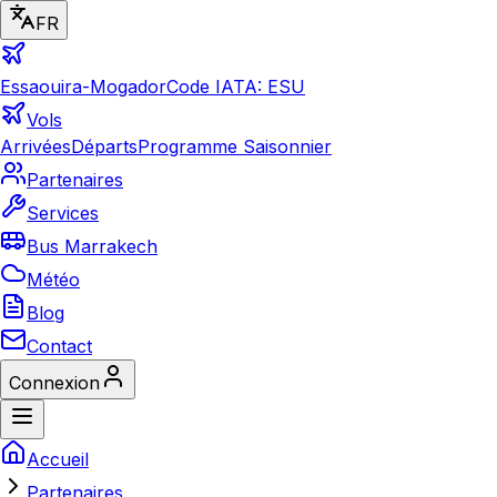
FR
Essaouira-Mogador
Code IATA: ESU
Vols
Arrivées
Départs
Programme Saisonnier
Partenaires
Services
Bus Marrakech
Météo
Blog
Contact
Connexion
Accueil
Partenaires