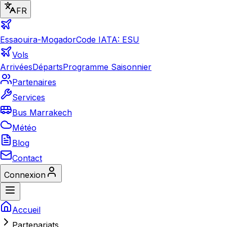
FR
Essaouira-Mogador
Code IATA: ESU
Vols
Arrivées
Départs
Programme Saisonnier
Partenaires
Services
Bus Marrakech
Météo
Blog
Contact
Connexion
Accueil
Partenariats