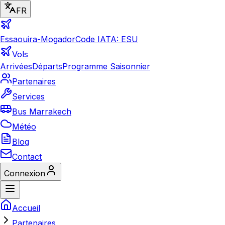
FR
Essaouira-Mogador
Code IATA: ESU
Vols
Arrivées
Départs
Programme Saisonnier
Partenaires
Services
Bus Marrakech
Météo
Blog
Contact
Connexion
Accueil
Partenaires