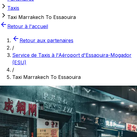
Taxis
Taxi Marrakech To Essaouira
Retour à l'accueil
Retour aux partenaires
/
Service de Taxis à l'Aéroport d'Essaouira-Mogador
(ESU)
/
Taxi Marrakech To Essaouira