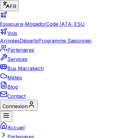
FR
Essaouira-Mogador
Code IATA: ESU
Vols
Arrivées
Départs
Programme Saisonnier
Partenaires
Services
Bus Marrakech
Météo
Blog
Contact
Connexion
Accueil
Partenaires