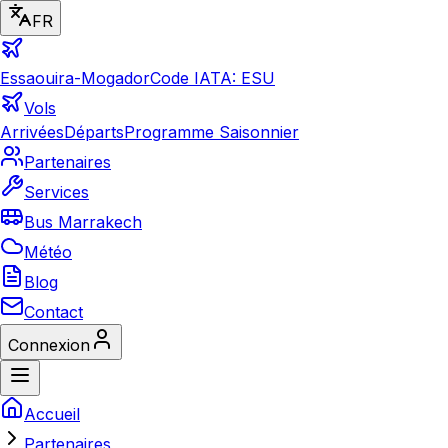
FR
Essaouira-Mogador
Code IATA: ESU
Vols
Arrivées
Départs
Programme Saisonnier
Partenaires
Services
Bus Marrakech
Météo
Blog
Contact
Connexion
Accueil
Partenaires