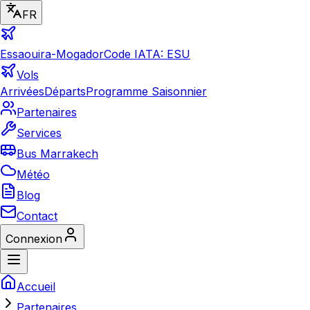
FR
Essaouira-Mogador
Code IATA: ESU
Vols
Arrivées
Départs
Programme Saisonnier
Partenaires
Services
Bus Marrakech
Météo
Blog
Contact
Connexion
Accueil
Partenaires