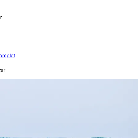
r
Complet
ter