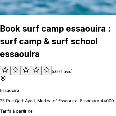
Book surf camp essaouira :
surf camp & surf school
essaouira
5.0
(
1
avis
)
Essaouira
25 Rue Qadi Ayad, Medina of Essaouira, Essaouira 44000
Tarifs à partir de