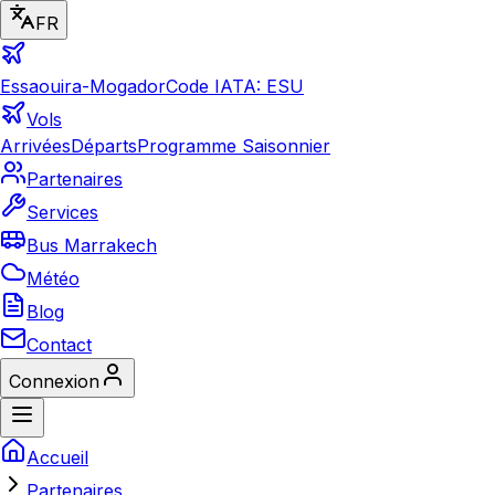
FR
Essaouira-Mogador
Code IATA: ESU
Vols
Arrivées
Départs
Programme Saisonnier
Partenaires
Services
Bus Marrakech
Météo
Blog
Contact
Connexion
Accueil
Partenaires