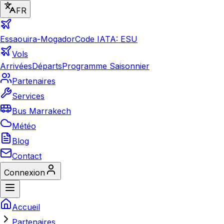
FR
Essaouira-Mogador
Code IATA: ESU
Vols
Arrivées
Départs
Programme Saisonnier
Partenaires
Services
Bus Marrakech
Météo
Blog
Contact
Connexion
Accueil
Partenaires