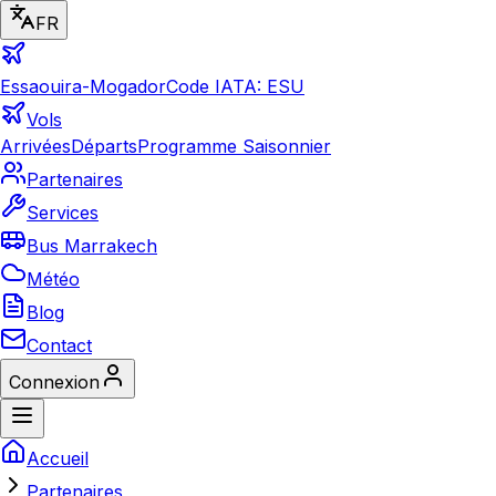
FR
Essaouira-Mogador
Code IATA: ESU
Vols
Arrivées
Départs
Programme Saisonnier
Partenaires
Services
Bus Marrakech
Météo
Blog
Contact
Connexion
Accueil
Partenaires