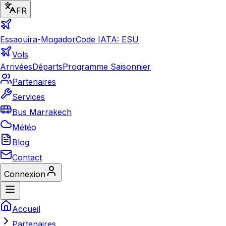
FR
Essaouira-Mogador
Code IATA: ESU
Vols
Arrivées
Départs
Programme Saisonnier
Partenaires
Services
Bus Marrakech
Météo
Blog
Contact
Connexion
Accueil
Partenaires