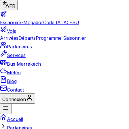
FR
Essaouira-Mogador
Code IATA: ESU
Vols
Arrivées
Départs
Programme Saisonnier
Partenaires
Services
Bus Marrakech
Météo
Blog
Contact
Connexion
Accueil
Partenaires