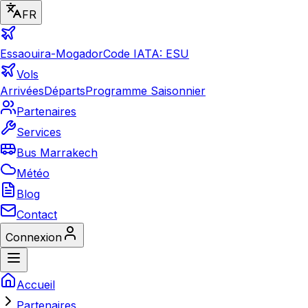
FR
Essaouira-Mogador
Code IATA: ESU
Vols
Arrivées
Départs
Programme Saisonnier
Partenaires
Services
Bus Marrakech
Météo
Blog
Contact
Connexion
Accueil
Partenaires