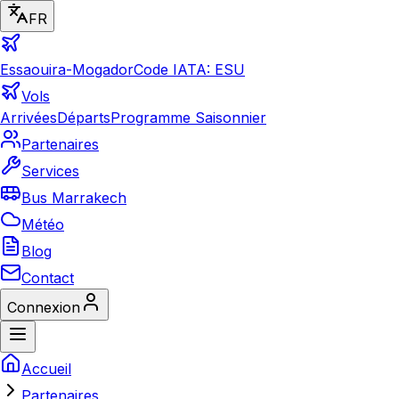
FR
Essaouira-Mogador
Code IATA: ESU
Vols
Arrivées
Départs
Programme Saisonnier
Partenaires
Services
Bus Marrakech
Météo
Blog
Contact
Connexion
Accueil
Partenaires