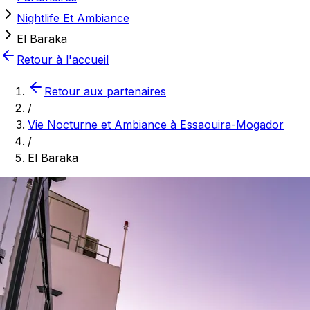
Nightlife Et Ambiance
El Baraka
Retour à l'accueil
Retour aux partenaires
/
Vie Nocturne et Ambiance à Essaouira-Mogador
/
El Baraka