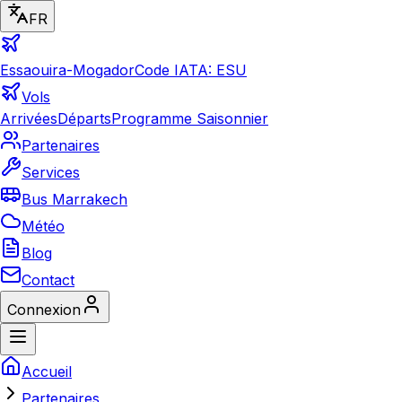
FR
Essaouira-Mogador
Code IATA: ESU
Vols
Arrivées
Départs
Programme Saisonnier
Partenaires
Services
Bus Marrakech
Météo
Blog
Contact
Connexion
Accueil
Partenaires