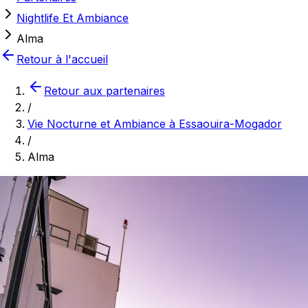
Nightlife Et Ambiance
Alma
Retour à l'accueil
Retour aux partenaires
/
Vie Nocturne et Ambiance à Essaouira-Mogador
/
Alma