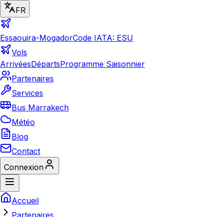
FR
Essaouira-Mogador
Code IATA: ESU
Vols
Arrivées
Départs
Programme Saisonnier
Partenaires
Services
Bus Marrakech
Météo
Blog
Contact
Connexion
Accueil
Partenaires