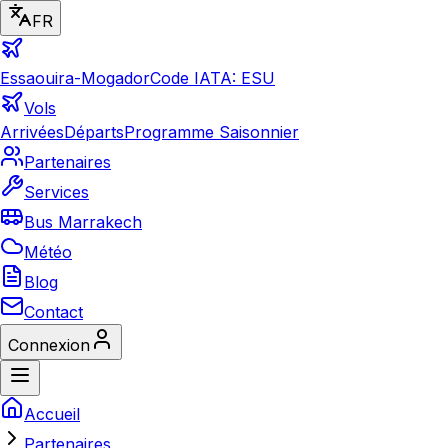
FR
Essaouira-Mogador
Code IATA: ESU
Vols
Arrivées
Départs
Programme Saisonnier
Partenaires
Services
Bus Marrakech
Météo
Blog
Contact
Connexion
Accueil
Partenaires