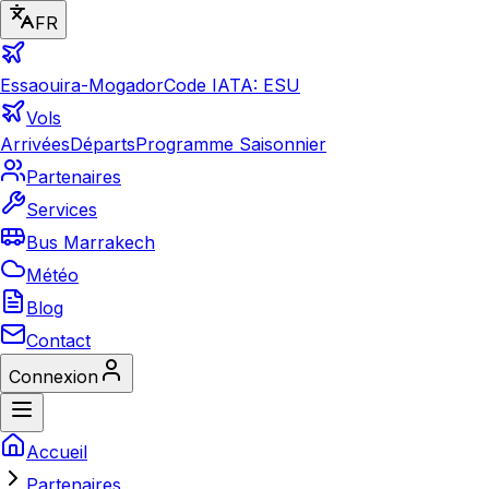
FR
Essaouira-Mogador
Code IATA: ESU
Vols
Arrivées
Départs
Programme Saisonnier
Partenaires
Services
Bus Marrakech
Météo
Blog
Contact
Connexion
Accueil
Partenaires