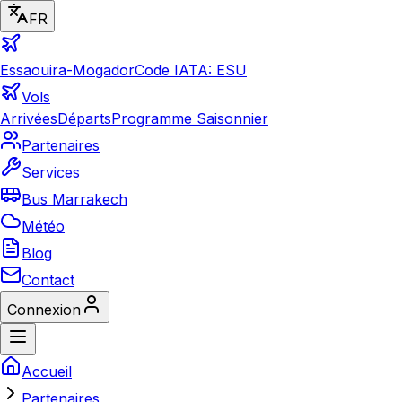
FR
Essaouira-Mogador
Code IATA: ESU
Vols
Arrivées
Départs
Programme Saisonnier
Partenaires
Services
Bus Marrakech
Météo
Blog
Contact
Connexion
Accueil
Partenaires