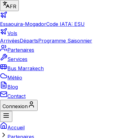
FR
Essaouira-Mogador
Code IATA: ESU
Vols
Arrivées
Départs
Programme Saisonnier
Partenaires
Services
Bus Marrakech
Météo
Blog
Contact
Connexion
Accueil
Partenaires