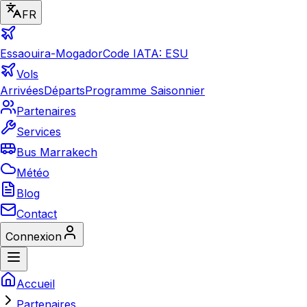
FR
Essaouira-Mogador
Code IATA: ESU
Vols
Arrivées
Départs
Programme Saisonnier
Partenaires
Services
Bus Marrakech
Météo
Blog
Contact
Connexion
Accueil
Partenaires