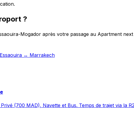
cation.
roport ?
t Essaouira-Mogador après votre passage au Apartment nex
t Essaouira ↔ Marrakech
re
Privé (700 MAD), Navette et Bus. Temps de trajet via la R