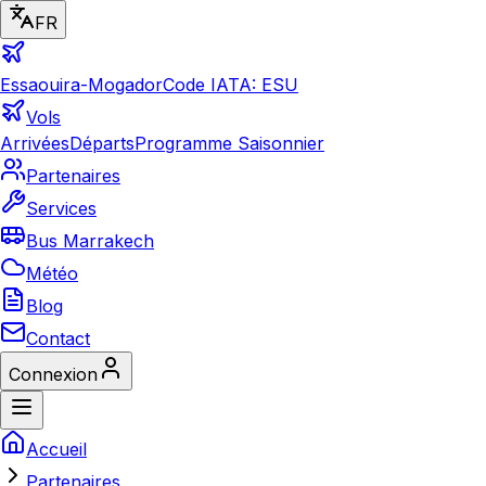
FR
Essaouira-Mogador
Code IATA: ESU
Vols
Arrivées
Départs
Programme Saisonnier
Partenaires
Services
Bus Marrakech
Météo
Blog
Contact
Connexion
Accueil
Partenaires