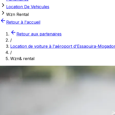
Location De Vehicules
Wzn Rental
Retour à l'accueil
Retour aux partenaires
/
Location de voiture à l'aéroport d'Essaouira-Mogado
/
Wzn& rental