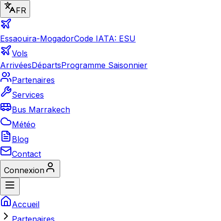
FR
Essaouira-Mogador
Code IATA: ESU
Vols
Arrivées
Départs
Programme Saisonnier
Partenaires
Services
Bus Marrakech
Météo
Blog
Contact
Connexion
Accueil
Partenaires