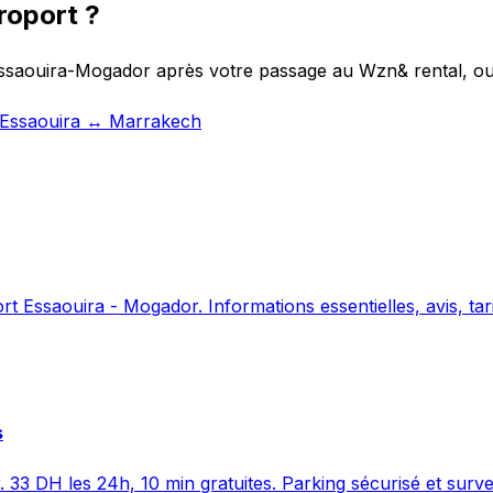
roport ?
Essaouira-Mogador après votre passage au Wzn& rental, ou 
t Essaouira ↔ Marrakech
 Essaouira - Mogador. Informations essentielles, avis, tari
s
. 33 DH les 24h, 10 min gratuites. Parking sécurisé et surve