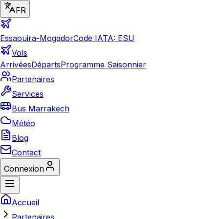
FR
Essaouira-Mogador
Code IATA: ESU
Vols
Arrivées
Départs
Programme Saisonnier
Partenaires
Services
Bus Marrakech
Météo
Blog
Contact
Connexion
Accueil
Partenaires