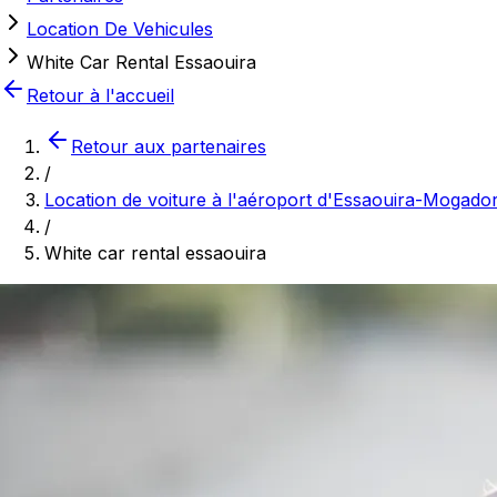
Location De Vehicules
White Car Rental Essaouira
Retour à l'accueil
Retour aux partenaires
/
Location de voiture à l'aéroport d'Essaouira-Mogado
/
White car rental essaouira