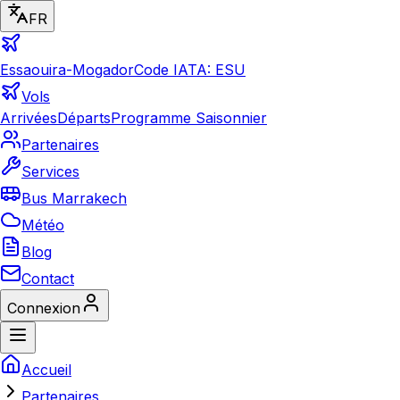
FR
Essaouira-Mogador
Code IATA: ESU
Vols
Arrivées
Départs
Programme Saisonnier
Partenaires
Services
Bus Marrakech
Météo
Blog
Contact
Connexion
Accueil
Partenaires