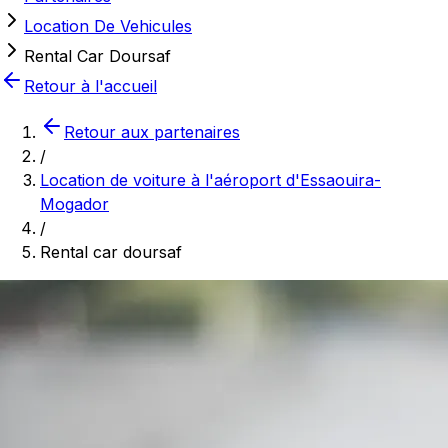
Location De Vehicules
Rental Car Doursaf
Retour à l'accueil
Retour aux partenaires
/
Location de voiture à l'aéroport d'Essaouira-
Mogador
/
Rental car doursaf