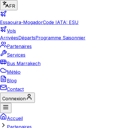
FR
Essaouira-Mogador
Code IATA: ESU
Vols
Arrivées
Départs
Programme Saisonnier
Partenaires
Services
Bus Marrakech
Météo
Blog
Contact
Connexion
Accueil
Partenaires