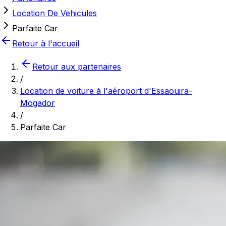
Location De Vehicules
Parfaite Car
Retour à l'accueil
Retour aux partenaires
/
Location de voiture à l'aéroport d'Essaouira-
Mogador
/
Parfaite Car