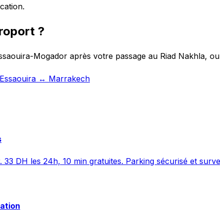
cation.
roport ?
Essaouira-Mogador après votre passage au Riad Nakhla, ou 
t Essaouira ↔ Marrakech
s
. 33 DH les 24h, 10 min gratuites. Parking sécurisé et surve
vation