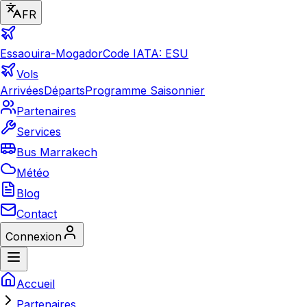
FR
Essaouira-Mogador
Code IATA: ESU
Vols
Arrivées
Départs
Programme Saisonnier
Partenaires
Services
Bus Marrakech
Météo
Blog
Contact
Connexion
Accueil
Partenaires