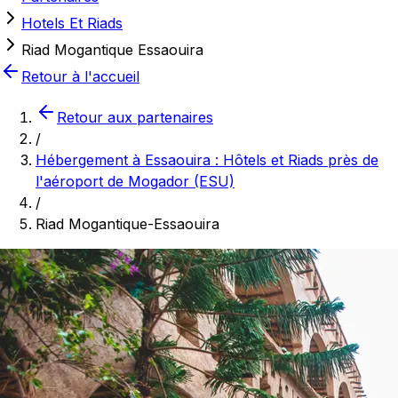
Hotels Et Riads
Riad Mogantique Essaouira
Retour à l'accueil
Retour aux partenaires
/
Hébergement à Essaouira : Hôtels et Riads près de
l'aéroport de Mogador (ESU)
/
Riad Mogantique-Essaouira