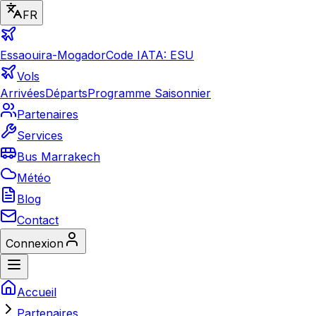
FR
Essaouira-Mogador
Code IATA: ESU
Vols
Arrivées
Départs
Programme Saisonnier
Partenaires
Services
Bus Marrakech
Météo
Blog
Contact
Connexion
Accueil
Partenaires