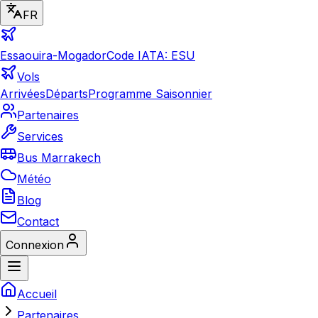
FR
Essaouira-Mogador
Code IATA: ESU
Vols
Arrivées
Départs
Programme Saisonnier
Partenaires
Services
Bus Marrakech
Météo
Blog
Contact
Connexion
Accueil
Partenaires