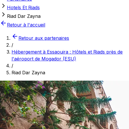
Hotels Et Riads
Riad Dar Zayna
Retour à l'accueil
Retour aux partenaires
/
Hébergement à Essaouira : Hôtels et Riads près de
l'aéroport de Mogador (ESU)
/
Riad Dar Zayna