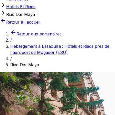
Hotels Et Riads
Riad Dar Maya
Retour à l'accueil
Retour aux partenaires
/
Hébergement à Essaouira : Hôtels et Riads près de
l'aéroport de Mogador (ESU)
/
Riad Dar Maya