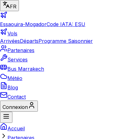
FR
Essaouira-Mogador
Code IATA: ESU
Vols
Arrivées
Départs
Programme Saisonnier
Partenaires
Services
Bus Marrakech
Météo
Blog
Contact
Connexion
Accueil
Partenaires