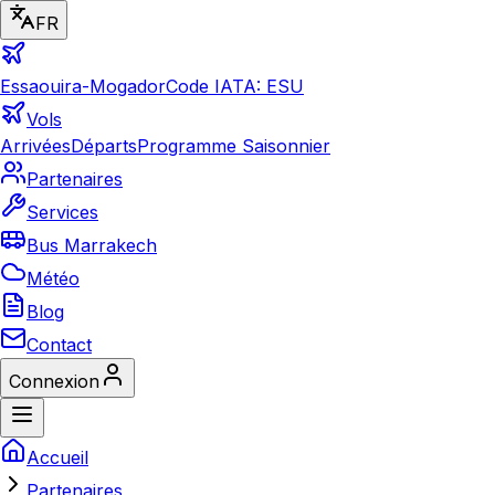
FR
Essaouira-Mogador
Code IATA: ESU
Vols
Arrivées
Départs
Programme Saisonnier
Partenaires
Services
Bus Marrakech
Météo
Blog
Contact
Connexion
Accueil
Partenaires