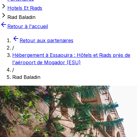
Hotels Et Riads
Riad Baladin
Retour à l'accueil
Retour aux partenaires
/
Hébergement à Essaouira : Hôtels et Riads près de
l'aéroport de Mogador (ESU)
/
Riad Baladin