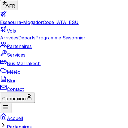
FR
Essaouira-Mogador
Code IATA: ESU
Vols
Arrivées
Départs
Programme Saisonnier
Partenaires
Services
Bus Marrakech
Météo
Blog
Contact
Connexion
Accueil
Partenaires