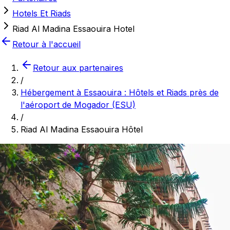
Hotels Et Riads
Riad Al Madina Essaouira Hotel
Retour à l'accueil
Retour aux partenaires
/
Hébergement à Essaouira : Hôtels et Riads près de
l'aéroport de Mogador (ESU)
/
Riad Al Madina Essaouira Hôtel