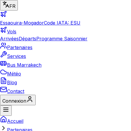
FR
Essaouira-Mogador
Code IATA: ESU
Vols
Arrivées
Départs
Programme Saisonnier
Partenaires
Services
Bus Marrakech
Météo
Blog
Contact
Connexion
Accueil
Partenaires