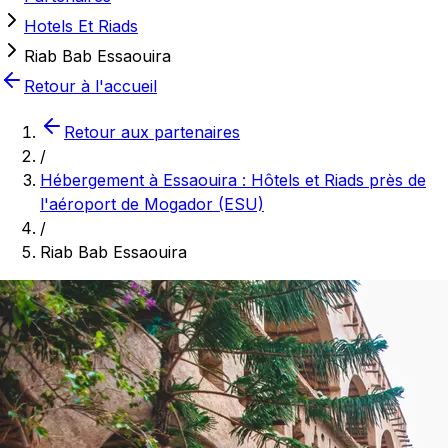
Hotels Et Riads
Riab Bab Essaouira
Retour à l'accueil
Retour aux partenaires
/
Hébergement à Essaouira : Hôtels et Riads près de
l'aéroport de Mogador (ESU)
/
Riab Bab Essaouira