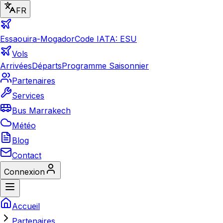
FR
Essaouira-Mogador
Code IATA: ESU
Vols
Arrivées
Départs
Programme Saisonnier
Partenaires
Services
Bus Marrakech
Météo
Blog
Contact
Connexion
Accueil
Partenaires