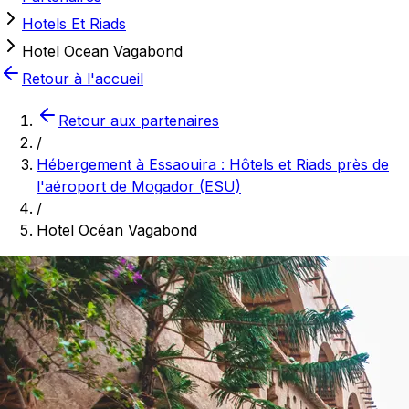
Hotels Et Riads
Hotel Ocean Vagabond
Retour à l'accueil
Retour aux partenaires
/
Hébergement à Essaouira : Hôtels et Riads près de
l'aéroport de Mogador (ESU)
/
Hotel Océan Vagabond