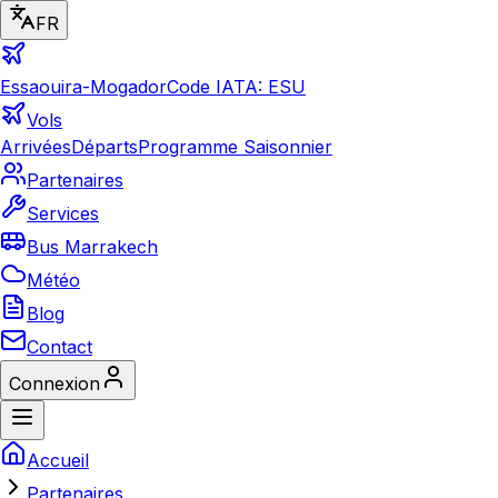
FR
Essaouira-Mogador
Code IATA: ESU
Vols
Arrivées
Départs
Programme Saisonnier
Partenaires
Services
Bus Marrakech
Météo
Blog
Contact
Connexion
Accueil
Partenaires