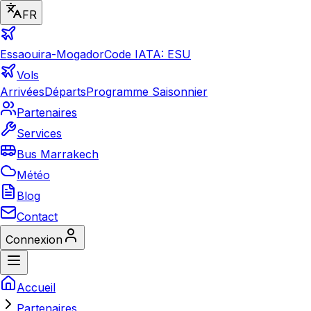
FR
Essaouira-Mogador
Code IATA: ESU
Vols
Arrivées
Départs
Programme Saisonnier
Partenaires
Services
Bus Marrakech
Météo
Blog
Contact
Connexion
Accueil
Partenaires