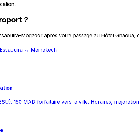
cation.
roport ?
 Essaouira-Mogador après votre passage au Hôtel Gnaoua, o
t Essaouira ↔ Marrakech
vation
SU). 150 MAD forfaitaire vers la ville. Horaires, majoration
re