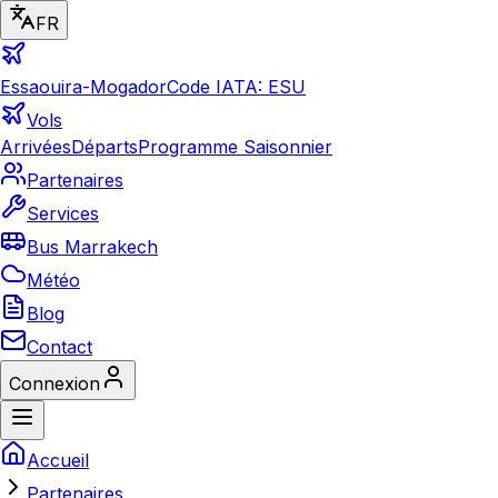
FR
Essaouira-Mogador
Code IATA: ESU
Vols
Arrivées
Départs
Programme Saisonnier
Partenaires
Services
Bus Marrakech
Météo
Blog
Contact
Connexion
Accueil
Partenaires