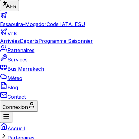
FR
Essaouira-Mogador
Code IATA: ESU
Vols
Arrivées
Départs
Programme Saisonnier
Partenaires
Services
Bus Marrakech
Météo
Blog
Contact
Connexion
Accueil
Partenaires