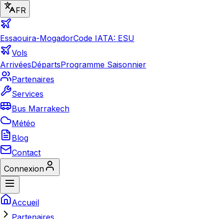
FR
Essaouira-Mogador
Code IATA: ESU
Vols
Arrivées
Départs
Programme Saisonnier
Partenaires
Services
Bus Marrakech
Météo
Blog
Contact
Connexion
Accueil
Partenaires