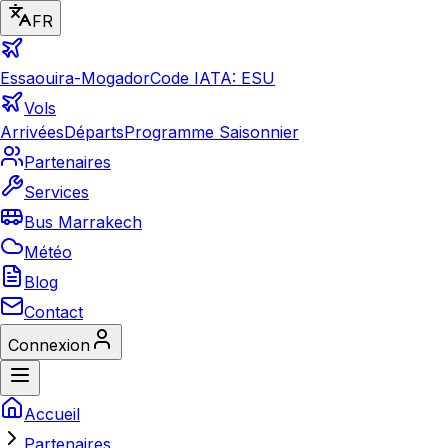
FR
Essaouira-Mogador
Code IATA: ESU
Vols
Arrivées
Départs
Programme Saisonnier
Partenaires
Services
Bus Marrakech
Météo
Blog
Contact
Connexion
Accueil
Partenaires