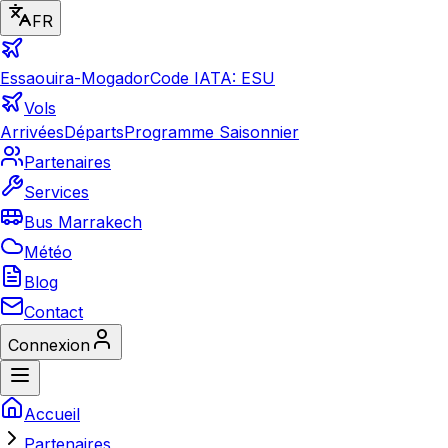
FR
Essaouira-Mogador
Code IATA: ESU
Vols
Arrivées
Départs
Programme Saisonnier
Partenaires
Services
Bus Marrakech
Météo
Blog
Contact
Connexion
Accueil
Partenaires