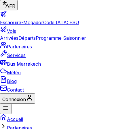
FR
Essaouira-Mogador
Code IATA: ESU
Vols
Arrivées
Départs
Programme Saisonnier
Partenaires
Services
Bus Marrakech
Météo
Blog
Contact
Connexion
Accueil
Partenaires