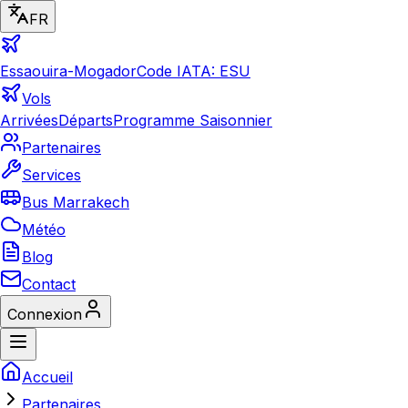
FR
Essaouira-Mogador
Code IATA: ESU
Vols
Arrivées
Départs
Programme Saisonnier
Partenaires
Services
Bus Marrakech
Météo
Blog
Contact
Connexion
Accueil
Partenaires