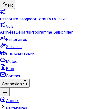
FR
Essaouira-Mogador
Code IATA: ESU
Vols
Arrivées
Départs
Programme Saisonnier
Partenaires
Services
Bus Marrakech
Météo
Blog
Contact
Connexion
Accueil
Partenaires